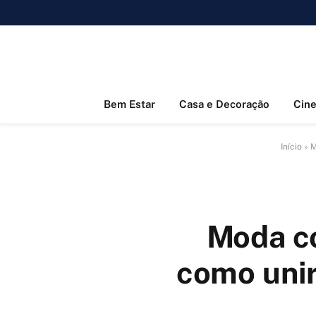
Bem Estar
Casa e Decoração
Cin
Início
»
M
Moda c
como unir