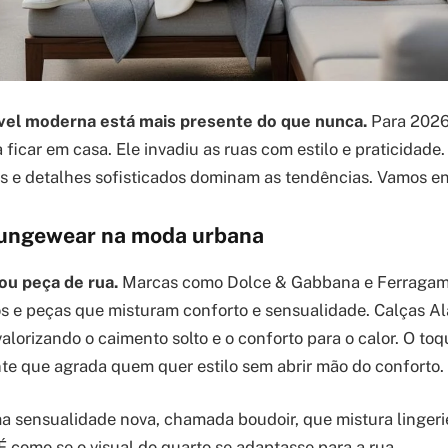
vel moderna está mais presente do que nunca.
Para 2026
 ficar em casa. Ele invadiu as ruas com estilo e praticidade.
 e detalhes sofisticados dominam as tendências. Vamos en
oungewear na moda urbana
ou peça de rua.
Marcas como Dolce & Gabbana e Ferraga
s e peças que misturam conforto e sensualidade. Calças Ala
alorizando o caimento solto e o conforto para o calor. O toq
te que agrada quem quer estilo sem abrir mão do conforto.
a sensualidade nova, chamada boudoir, que mistura linger
É como se o visual do quarto se adaptasse para a rua.