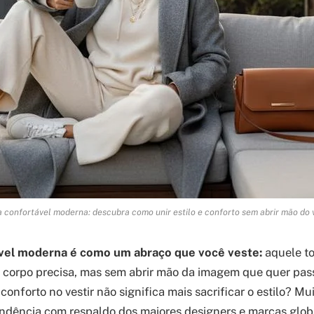
confortável moderna: descubra como unir estilo e conforto sem abrir mão do 
vel moderna é como um abraço que você veste:
aquele t
 corpo precisa, mas sem abrir mão da imagem que quer pass
onforto no vestir não significa mais sacrificar o estilo? Mui
endência com respaldo dos maiores designers e marcas glob