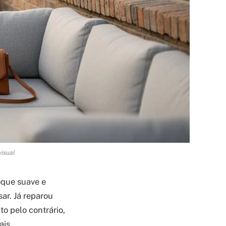
visual
oque suave e
ar. Já reparou
to pelo contrário,
ais.