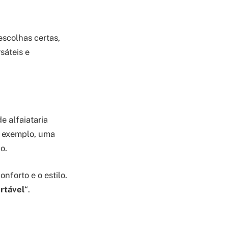
scolhas certas,
sáteis e
e alfaiataria
or exemplo, uma
o.
nforto e o estilo.
ortável
“.