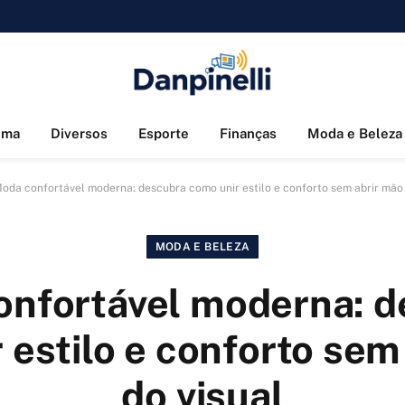
ema
Diversos
Esporte
Finanças
Moda e Beleza
oda confortável moderna: descubra como unir estilo e conforto sem abrir mão 
MODA E BELEZA
onfortável moderna: d
 estilo e conforto sem
do visual