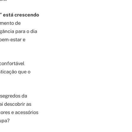
” está crescendo
mento de
ância para o dia
 bem-estar e
confortável
isticação que o
 segredos da
i descobrir as
ores e acessórios
oupa?