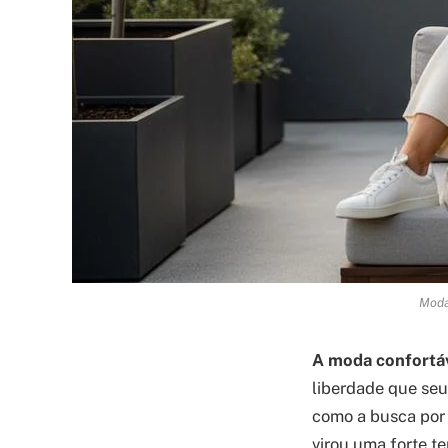
Moda 
A moda confortá
liberdade que seu
como a busca por c
virou uma forte t