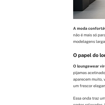
A moda confortá
não é mais só para
modelagens largas
O papel do l
O loungewear vir
pijamas acetinado
aparecem muito, v
um frescor elegan
Essa onda traz um
cortes relaxados. 