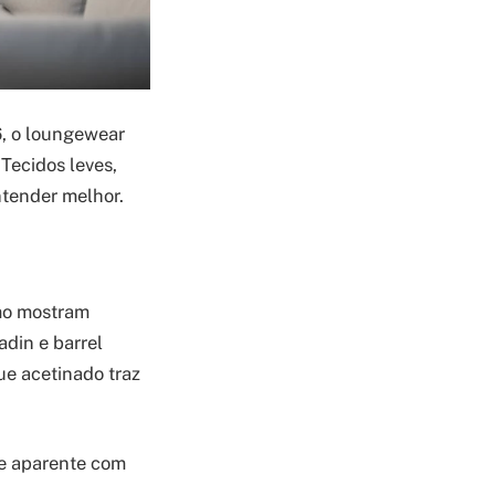
, o loungewear
 Tecidos leves,
tender melhor.
mo mostram
din e barrel
ue acetinado traz
ie aparente com