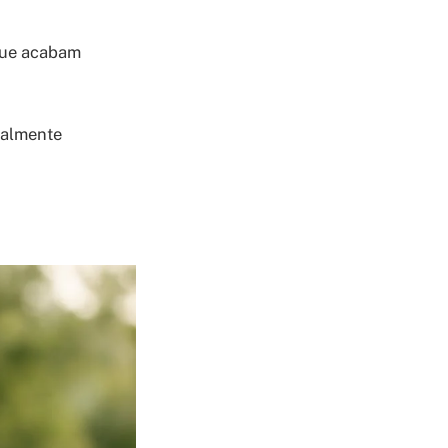
 que acabam
ealmente