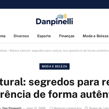
ema
Diversos
Esporte
Finanças
Moda e Beleza
Início
»
Beleza natural: segredos para realçar sua aparência de forma autêntic
MODA E BELEZA
tural: segredos para r
rência de forma autên
or
Dan Pinpinelli
maio 31, 2026
Nenhum comentário
Tempo de Leit