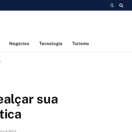
Negócios
Tecnologia
Turismo
a
ealçar sua
tica
ura 4 Mins