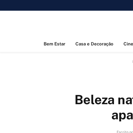
Bem Estar
Casa e Decoração
Cin
Beleza na
apa
Escrito p