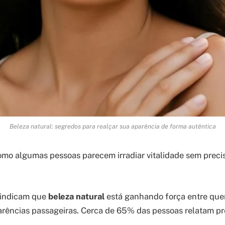
Beleza natural: segredos para realçar sua aparência de forma autêntica
omo algumas pessoas parecem irradiar vitalidade sem prec
 indicam que
beleza natural
está ganhando força entre qu
arências passageiras. Cerca de 65% das pessoas relatam pre