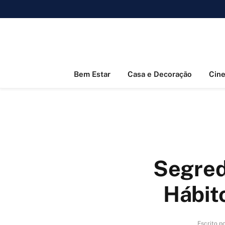
Bem Estar
Casa e Decoração
Cin
Segred
Hábit
Escrito p