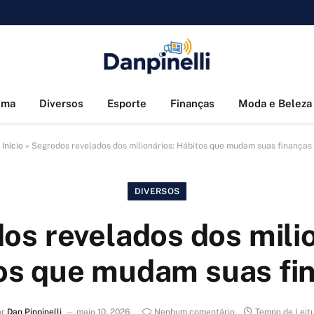
ema
Diversos
Esporte
Finanças
Moda e Beleza
Início
»
Segredos revelados dos milionários: Hábitos que mudam suas finanças
DIVERSOS
os revelados dos milio
os que mudam suas fi
or
Dan Pinpinelli
maio 10, 2026
Nenhum comentário
Tempo de Leit