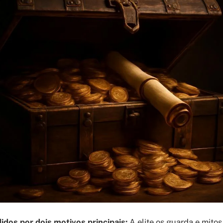
dos por dois motivos principais:
A elite os guarda e mito