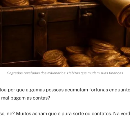
Segredos revelados dos milionários: Hábitos que mudam suas finanças
ntou por que algumas pessoas acumulam fortunas enquanto
, mal pagam as contas?
isso, né? Muitos acham que é pura sorte ou contatos. Na ver