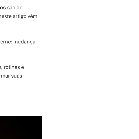
ios
são de
este artigo vêm
 cerne: mudança
 rotinas e
ormar suas