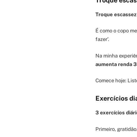
Troque escas
Troque escassez 
É como o copo mei
fazer’.
Na minha experiên
aumenta renda 
Comece hoje: List
Exercícios d
3 exercícios diár
Primeiro, gratidão