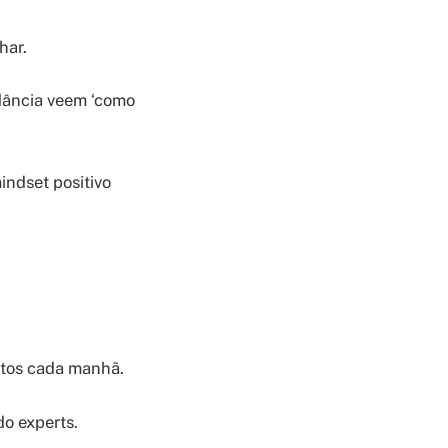
har.
dância veem ‘como
indset positivo
utos cada manhã.
o experts.