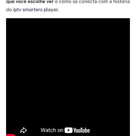
que você escolhe ver
e como se conecta com a história
do
iptv smarters player
.