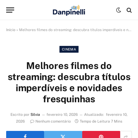
Início
»
Melhores filmes do streaming: descubra títulos imperdíveis e novidades fresquinhas
CINEMA
Melhores filmes do
streaming: descubra títulos
imperdíveis e novidades
fresquinhas
Escrito por
Silvia
fevereiro 10, 2026
Atualizado:
fevereiro 10,
2026
Nenhum comentário
Tempo de Leitura 7 Mins